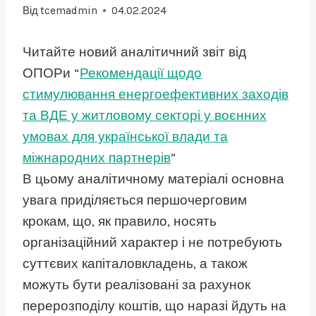
Від
tcemadmin
04.02.2024
Читайте новий аналітичний звіт від
ОПОРи “
Рекомендації щодо
стимулювання енергоефективних заходів
та ВДЕ у житловому секторі у воєнних
умовах для української влади та
міжнародних партнерів
”
В цьому аналітичному матеріалі основна
увага приділяється першочерговим
крокам, що, як правило, носять
організаційний характер і не потребують
суттєвих капіталовкладень, а також
можуть бути реалізовані за рахунок
перерозподілу коштів, що наразі йдуть на