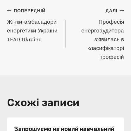
Навігація
ПОПЕРЕДНІЙ
ДАЛІ
Жінки-амбасадори
Професія
записів
енергетики України
енергоаудитора
TEAD Ukraine
з’явилась в
класифікаторі
професій
Схожі записи
Запрошуємо на новий навчальний