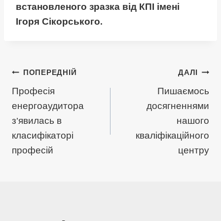
встановленого зразка від КПІ імені
Ігоря Сікорського.
Навігація
ПОПЕРЕДНІЙ
ДАЛІ
Професія
Пишаємось
записів
енергоаудитора
досягненнями
з’явилась в
нашого
класифікаторі
кваліфікаційного
професій
центру